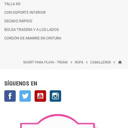
TALLA XG
CON SOPORTE INTERIOR
SECADO RÁPIDO
BOLSA TRASERA Y A LOS LADOS
CORDÓN DE AMARRE EN CINTURA
home



SHORT PARA PLAYA - TRUNK
ROPA
CABALLEROS
SÍGUENOS EN
Facebook
Twitter
YouTube
Instagram