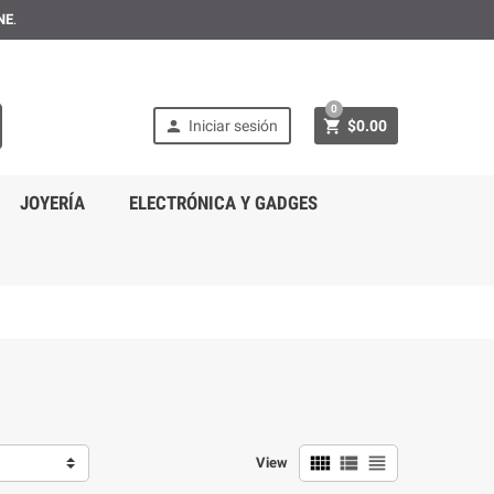
NE
.
0


Iniciar sesión
$0.00
JOYERÍA
ELECTRÓNICA Y GADGES



View