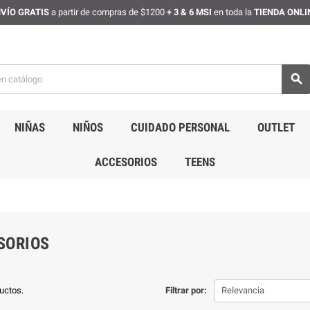
VÍO GRATIS
a partir de compras de $1200
+ 3 & 6 MSI
en toda la
TIENDA ONLI

NIÑAS
NIÑOS
CUIDADO PERSONAL
OUTLET
ACCESORIOS
TEENS
SORIOS
uctos.
Filtrar por:
Relevancia