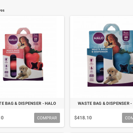
vos
E BAG & DISPENSER - HALO
WASTE BAG & DISPENSER -
10
$418.10
COMPRAR
CO