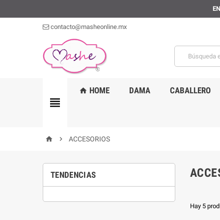
EN
contacto@masheonline.mx
HOME
DAMA
CABALLERO
home


ACCESORIOS
home
ACCE
TENDENCIAS
Hay 5 prod