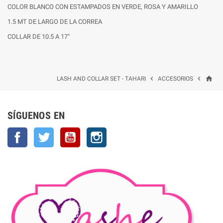
COLOR BLANCO CON ESTAMPADOS EN VERDE, ROSA Y AMARILLO
1.5 MT DE LARGO DE LA CORREA
COLLAR DE 10.5 A 17"
home


LASH AND COLLAR SET - TAHARI
ACCESORIOS
SÍGUENOS EN
Facebook
Twitter
YouTube
Instagram