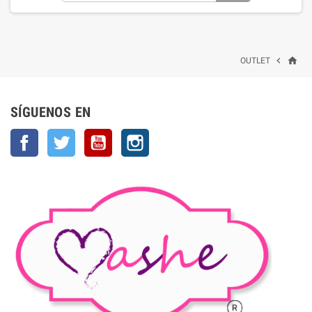
home

OUTLET
SÍGUENOS EN
Facebook
Twitter
YouTube
Instagram