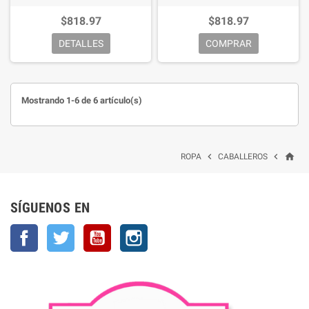
$818.97
$818.97
DETALLES
COMPRAR
Mostrando 1-6 de 6 artículo(s)
home


ROPA
CABALLEROS
SÍGUENOS EN
Facebook
Twitter
YouTube
Instagram