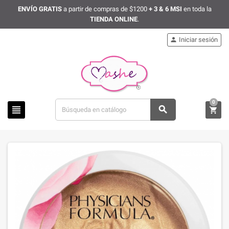
ENVÍO GRATIS
a partir de compras de $1200
+ 3 & 6 MSI
en toda la
TIENDA ONLINE
.
Iniciar sesión

0


