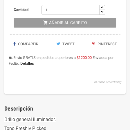
Cantidad

AÑADIR AL CARRITO
COMPARTIR
TWEET
PINTEREST
Envío GRATIS en pedidos superiores a
$1200.00
Enviados por
local_shipping
FedEx.
Detalles
In-Store Advertising
Descripción
Brillo general iluminador.
Tono.Freshly Picked