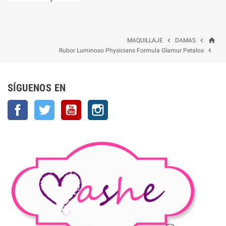
home


MAQUILLAJE
DAMAS

Rubor Luminoso Physicians Formula Glamur Petalos
SÍGUENOS EN
Facebook
Twitter
YouTube
Instagram