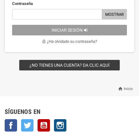
Contraseña
MOSTRAR
INICIAR SESIÓN
¿Ha olvidado su contraseña?
lock_open
¿NO TIENES UNA CUENTA? DA CLIC AQUÍ
home
Inicio
SÍGUENOS EN
Facebook
Twitter
YouTube
Instagram