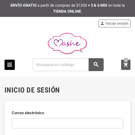
ENVÍO GRATIS
a partir de compras de $1200
+ 3 & 6 MSI
en toda la
TIENDA ONLINE
.
Iniciar sesión

0



INICIO DE SESIÓN
Correo electrónico